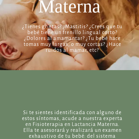
Materna
¿Tienes grietas? ¿Mastitis? ¿Crees que tu
bebé tiene un frenillo lingual corto?
¿Dolores al amamantar? ¿Tu bebé hace
tomas muy largas, o muy cortas? ¿Hace
ruidos al mamar, etc?
Si te sientes identificada con alguno de
estos síntomas, acude a nuestra experta
en Fisioterapia en Lactancia Materna.
Ella te asesorará y realizará un examen
exhaustivo de tu bebé: del sistema