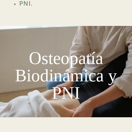
PNI.
Osteopatía
Biodinámica y
PNI