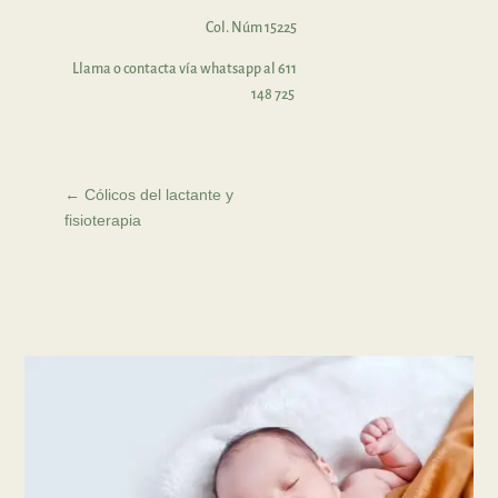
Col. Núm 15225
Llama o contacta vía whatsapp al 611
148 725
←
Cólicos del lactante y
fisioterapia