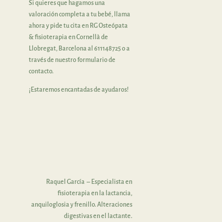
Si quieres que hagamos una
valoración completa a tu bebé, llama
ahora y pide tu cita en RG Osteópata
& fisioterapia en Cornellà de
Llobregat, Barcelona al 611148725 o a
través de nuestro formulario de
contacto.
¡Estaremos encantadas de ayudaros!
Raquel García –
Especialista en
fisioterapia en la lactancia,
anquiloglosia y frenillo. Alteraciones
digestivas en el lactante.