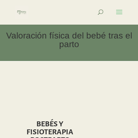
Valoración física del bebé tras el
parto
BEBÉS Y
FISIOTERAPIA