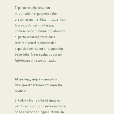
El parto no deja de ser un
«traumatismo» para ese bebé:
presiones mantenidas intrauterinas,
fases expulsivas muy largas,
utilización de instrumentos durante
el parto, cesáreas, tracciones
cervicales en el momento del
expulsivo, etc; es por ello, que todo
bebé debería ser evaluado por un
fisioterapeuta especializado.
Ahora bien, ¿en qué momento le
llevamos al fisioterapeuta para esta
revisión?
Si todo va bien y el bebé sigue un
patrón normotipo en su desarrollo y
no ha aparecido ningún síntoma, lo