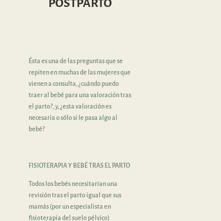
POSTPARTO
Ésta es una de las preguntas que se
repiten en muchas de las mujeres que
vienen a consulta, ¿cuándo puedo
traer al bebé para una valoración tras
el parto?, y, ¿esta valoración es
necesaria o sólo si le pasa algo al
bebé?
FISIOTERAPIA Y BEBÉ TRAS EL PARTO
Todos los bebés necesitarían una
revisión tras el parto igual que sus
mamás (por un especialista en
fisioterapia del suelo pélvico)