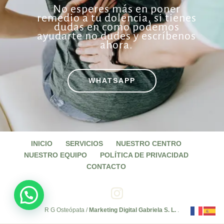
No esperes más en poner
remedio a tu dolencia, si tienes
dudas en como podemos
ayudarte no dudes y escríbenos
ahora.
WHATSAPP
INICIO
SERVICIOS
NUESTRO CENTRO
NUESTRO EQUIPO
POLÍTICA DE PRIVACIDAD
CONTACTO
R G Osteópata /
Marketing Digital Gabriela S. L.
.